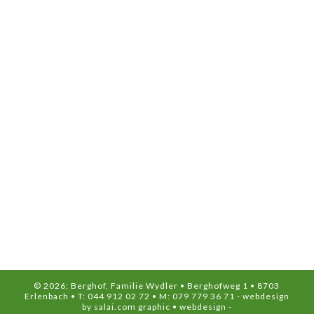
© 2026; Berghof, Familie Wydler • Berghofweg 1 • 8703
Erlenbach • T: 044 912 02 72 • M: 079 779 36 71 -
webdesign
by salai.com graphic • webdesign
-