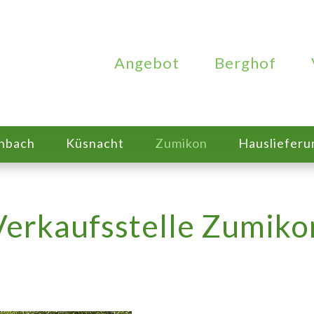
Angebot
Berghof
enbach
Küsnacht
Zumikon
Hausliefer
Verkaufsstelle Zumiko