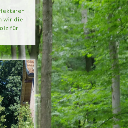
 Hektaren
 wir die
olz für