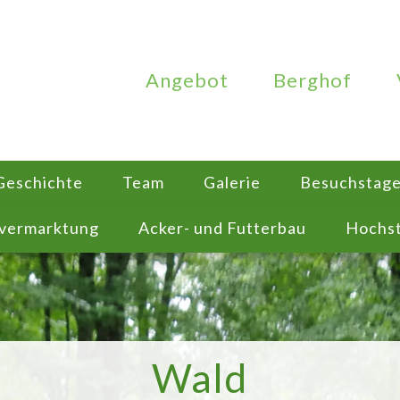
Angebot
Berghof
Geschichte
Team
Galerie
Besuchstage 
tvermarktung
Acker- und Futterbau
Hochs
Wald